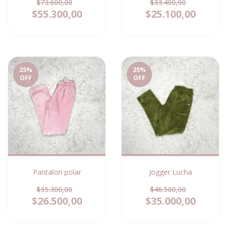
$73.600,00
$33.400,00
$55.300,00
$25.100,00
25
%
25
%
OFF
OFF
Pantalon polar
Jogger Lucha
$35.300,00
$46.500,00
$26.500,00
$35.000,00