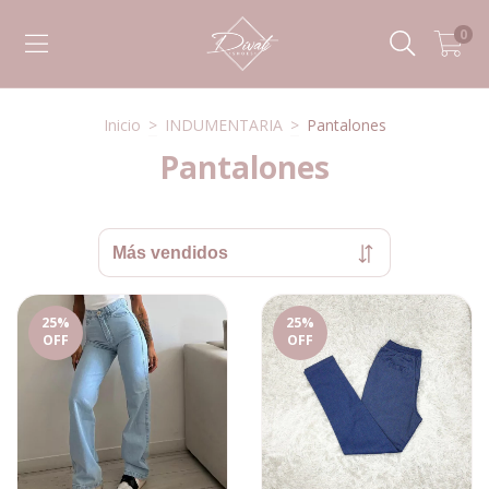
0
Inicio
>
INDUMENTARIA
>
Pantalones
Pantalones
25
%
25
%
OFF
OFF