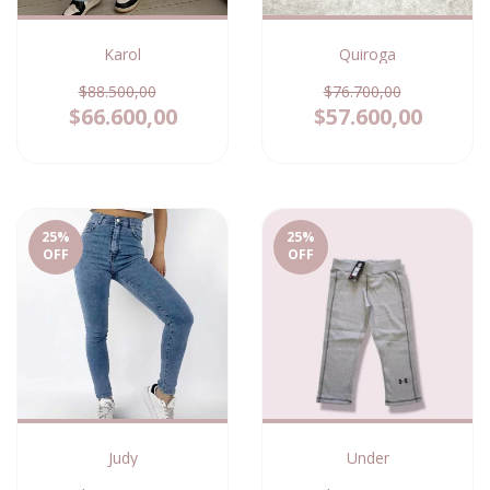
Karol
Quiroga
$88.500,00
$76.700,00
$66.600,00
$57.600,00
25
%
25
%
OFF
OFF
Judy
Under